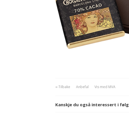
Sjokola
Sukkerfr
Kafé s
«-Tilbake
Anbefal
Vis med MVA
Kanskje du også interessert i fø