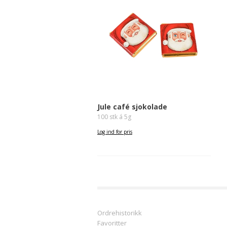
Jule café sjokolade
100 stk á 5g
Log ind for pris
Ordrehistorikk
Favoritter