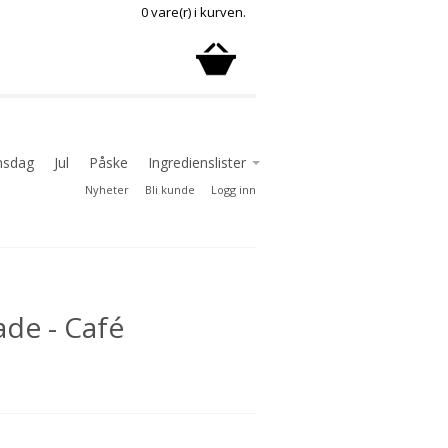
0 vare(r) i kurven.
nsdag
Jul
Påske
Ingredienslister
Nyheter
Bli kunde
Logg inn
Ingredienslister delikatesse
Ingredienslister godterier
Ingredienslister sjokolade
de - Café