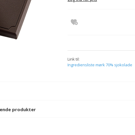
defantasi
Sukkerfri lakris og lakris uten tillsat sukker
i lakris og lakris uten tillsat sukker
jokolade
Link til:
Ingrediensliste mørk 70% sjokolade
lgende produkter