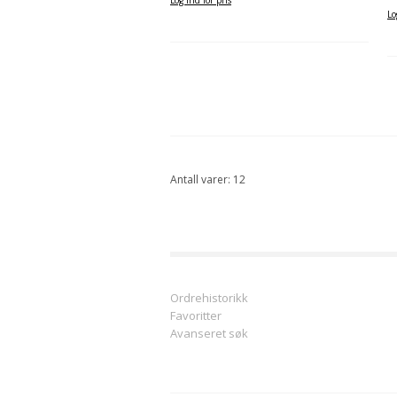
Log ind for pris
Lo
Antall varer: 12
Ordrehistorikk
Favoritter
Avanseret søk