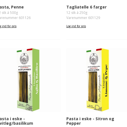
asta, Penne
Tagliatelle 6 farger
2 stk á 500g
12 stk á 250g
arenummer 601126
Varenummer 601129
g ind for pris
Log ind for pris
asta i eske -
Pasta i eske - Sitron og
vitløg/basilikum
Pepper