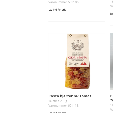
1
Varenummer 601106
V
Log ind for pris
Lo
P
Pasta hjerter m/ tomat
f
16 stk á 250g
1
Varenummer 601118
V