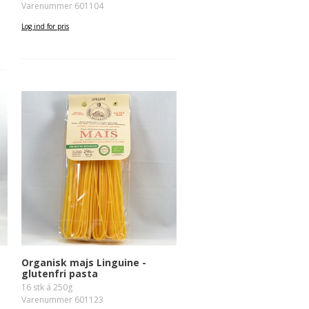
Varenummer 601104
Log ind for pris
Organisk majs Linguine -
glutenfri pasta
16 stk á 250g
Varenummer 601123