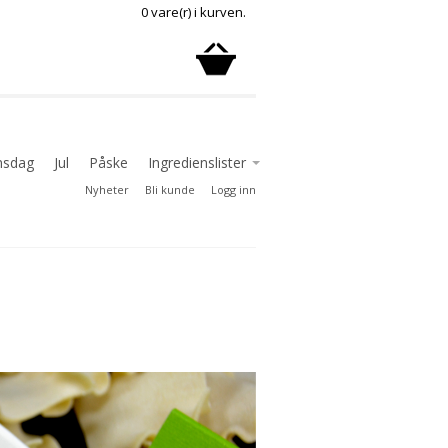
0 vare(r) i kurven.
nsdag
Jul
Påske
Ingredienslister
Nyheter
Bli kunde
Logg inn
Ingredienslister delikatesse
Ingredienslister godterier
Ingredienslister sjokolade