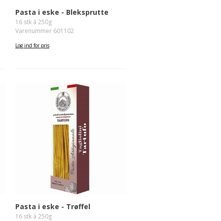
Pasta i eske - Bleksprutte
16 stk á 250g
Varenummer 601102
Log ind for pris
Pasta i eske - Trøffel
16 stk á 250g