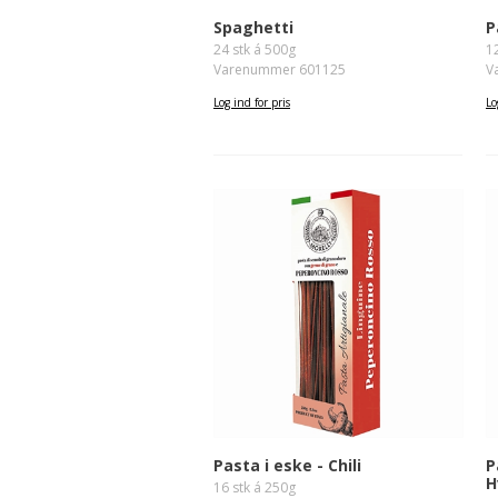
Spaghetti
P
24 stk á 500g
1
Varenummer 601125
V
Log ind for pris
Lo
Pasta i eske - Chili
P
H
16 stk á 250g