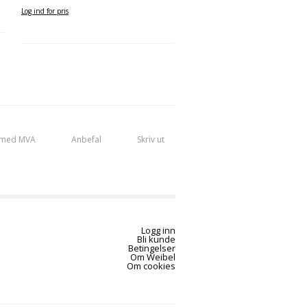
Log ind for pris
 med MVA
Anbefal
Skriv ut
Logg inn
Bli kunde
Betingelser
Om Weibel
Om cookies