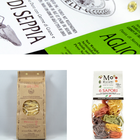
defantasi
Sukkerfri lakris og lakris uten tillsat sukker
 lakris og lakris uten tillsat sukker
okolade