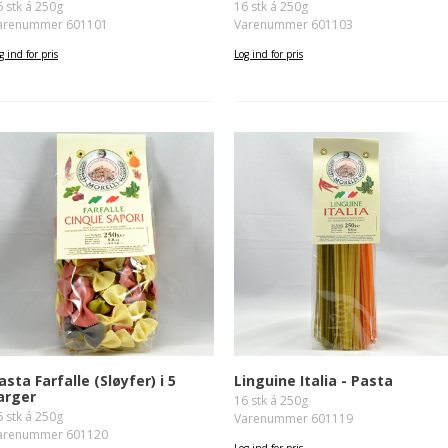
6 stk á 250g
16 stk á 250g
arenummer 601101
Varenummer 601103
g ind for pris
Log ind for pris
asta Farfalle (Sløyfer) i 5
Linguine Italia - Pasta
arger
16 stk á 250g
6 stk á 250g
Varenummer 601119
arenummer 601120
Log ind for pris