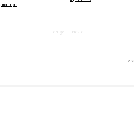
g ind for pris
Forrige
Neste
Vis