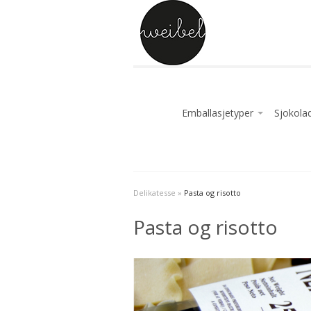
Emballasjetyper
Sjokola
Bulk godteri og sjokolade ik
Sjokola
Enkelt innpakket godteri og 
Sjokolad
Godteri og sjokoalde i stor
Amatlle
Delikatesse
»
Pasta og risotto
Godteri og sjokolade i blok
Sjokola
Godteri og sjokolade i esker
Enkelt i
Pasta og risotto
Godteri og sjokolade i flatpo
Fylt sjo
Godteri og sjokolade i kan
Godteri
Godteri og sjokolade i pose m
Godteri 
Slik og chokolade i poseoms
Godteri 