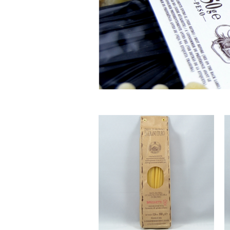
Sjokola
Sukkerfri
Kafé sj