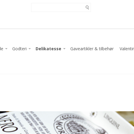
de
Godteri
Delikatesse
Gaveartikler & tilbehør
Valenti
ke pakket inn
de dragéer
Bulk sjokolade dragée
Lakris
Syltetøy
sjokolade
etrøfler
Sjokolade dragée i eske og kan
Gummi og Marshmallow
Honning
e poser med top
r og Simon Coll
Sjokolade dragée i poser
Sukkertøy
Chips, nøtter, brød & småkaker
k bunnposer
deplater
Fudge og karameller
Kaffe og Iced espresso
nnpakket godteri og sjokolade
Fransk nougat
Aioli
ser
kolade
Godteri og sjokoalde i store poser med top
Olivenolje & balsamico
 og sjokoalde i store poser med top
Godteri og sjokolade i flatposer
Pasta og risotto
ed lille top
og sjokolade i flatposer
Godteri og sjokolade i pose med lille top
BBQ & Dressing
lag
og sjokolade i pose med lille top
Chips, Nøtter & Marsipan
Italienske spesialiteter