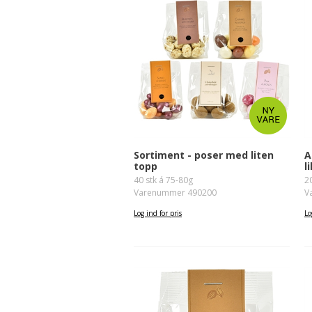
Sjokol
Sukkerf
Kafé s
Sortiment - poser med liten
A
topp
l
40 stk á 75-80g
2
Varenummer 490200
V
Log ind for pris
Lo