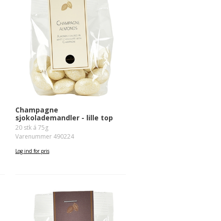
Champagne
sjokolademandler - lille top
20 stk á 75g
Varenummer 490224
Log ind for pris