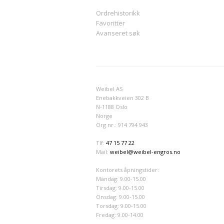
Ordrehistorikk
Favoritter
Avanseret søk
Weibel AS
Enebakkveien 302 B
N-1188 Oslo
Norge
Org nr.: 914 794 943
Tlf:
47 15 77 22
Mail:
weibel@weibel-engros.no
Kontorets åpningstider:
Mandag: 9.00-15.00
Tirsdag: 9.00-15.00
Onsdag: 9.00-15.00
Torsdag: 9.00-15.00
Fredag: 9.00-14.00