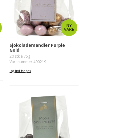
Sjokolademandler Purple
Gold
20 stk á 75g
Varenummer 490219
Log ind for pris