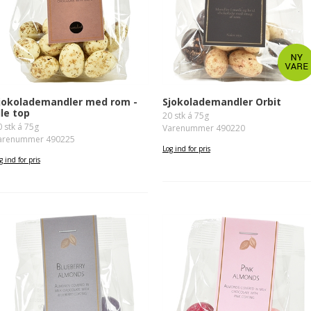
jokolademandler med rom -
Sjokolademandler Orbit
ille top
20 stk á 75g
0 stk á 75g
Varenummer 490220
arenummer 490225
Log ind for pris
g ind for pris