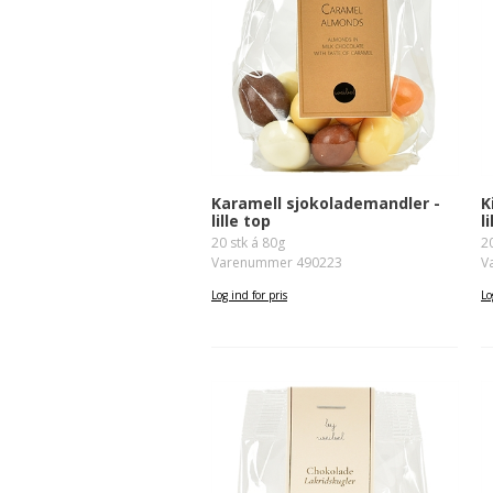
Karamell sjokolademandler -
K
lille top
l
20 stk á 80g
2
Varenummer 490223
V
Log ind for pris
Lo