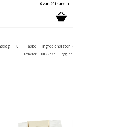
0 vare(r) i kurven.
nsdag
Jul
Påske
Ingredienslister
Nyheter
Bli kunde
Logg inn
Ingredienslister delikatesse
Ingredienslister godterier
Ingredienslister sjokolade