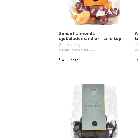
Sunset almonds
W
sjokolademandler - Lille top
L
20 stk á 75g
2
Varenummer 490228
V
Log ind for pris
Lo