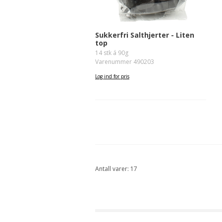
Sukkerfri Salthjerter - Liten
top
14 stk á 90g
Varenummer 490203
Log ind for pris
Antall varer: 17