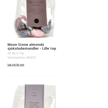
Moon Stone almonds
sjokolademandler - Lille top
20 stk á 75g
Varenummer 490227
Log ind for pris