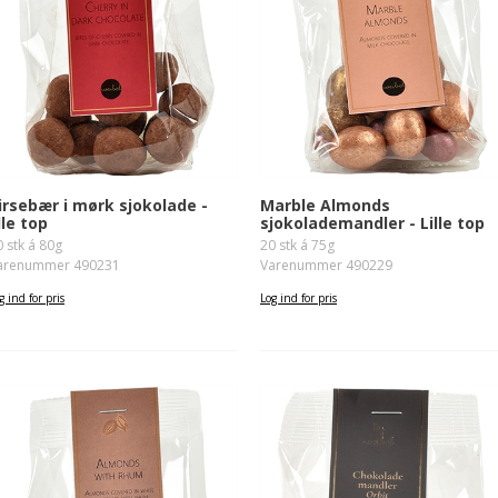
irsebær i mørk sjokolade -
Marble Almonds
ille top
sjokolademandler - Lille top
0 stk á 80g
20 stk á 75g
arenummer 490231
Varenummer 490229
g ind for pris
Log ind for pris