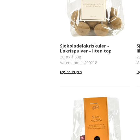
S
Sjokoladelakriskuler -
l
Lakrispulver - liten top
2
20 stk á 80g
V
Varenummer 490218
Lo
Log ind for pris