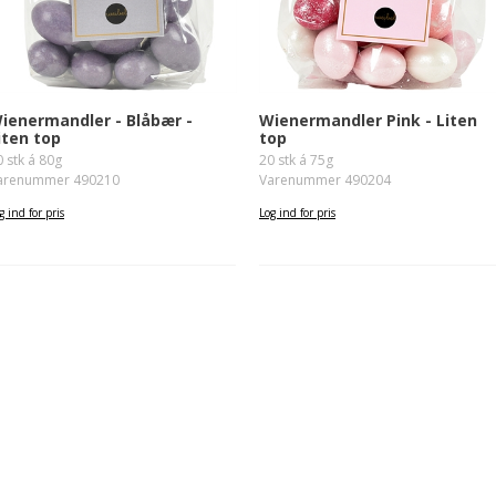
ienermandler - Blåbær -
Wienermandler Pink - Liten
iten top
top
0 stk á 80g
20 stk á 75g
arenummer 490210
Varenummer 490204
g ind for pris
Log ind for pris