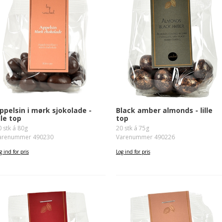
adefantasi
Sukkerfri lakris og lakris uten tillsat sukker
ri lakris og lakris uten tillsat sukker
jokolade
ppelsin i mørk sjokolade -
Black amber almonds - lille
ille top
top
0 stk á 80g
20 stk á 75g
arenummer 490230
Varenummer 490226
g ind for pris
Log ind for pris