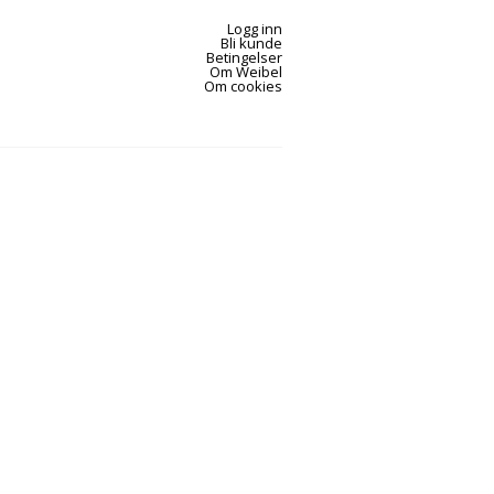
Logg inn
Bli kunde
Betingelser
Om Weibel
Om cookies