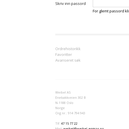
Skriv inn passord
Sjokol
For glemt passord kl
Sukkerf
Kafé s
Ordrehistorikk
Favoritter
Avanseret søk
Weibel AS
Enebakkveien 302 B
N-1188 Oslo
Norge
Org nr.: 914 794 943
Tlf:
47 15 77 22
Mail:
weibel@weibel-engros.no