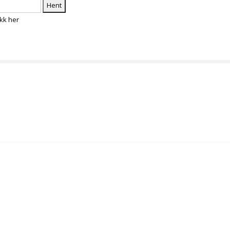
adefantasi
Sukkerfri lakris og lakris uten tillsat sukker
ikk her
ri lakris og lakris uten tillsat sukker
jokolade