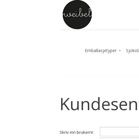
Emballasjetyper
Sjoko
Bulk godteri og sjokolade i
Sjokol
Enkelt innpakket godteri o
Sjokol
Godteri og sjokoalde i sto
Amatll
Godteri og sjokolade i blo
Sjokol
Kundesen
Godteri og sjokolade i esk
Enkelt
Godteri og sjokolade i flat
Fylt s
Godteri og sjokolade i kan
Godter
Godteri og sjokolade i pose
Godter
Skriv inn brukernr.
Slik og chokolade i poseo
Godter