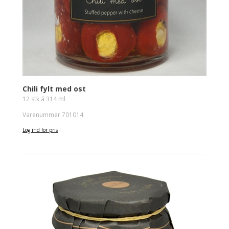
Chili fylt med ost
12 stk á 314 ml
Varenummer 701014
Log ind for pris