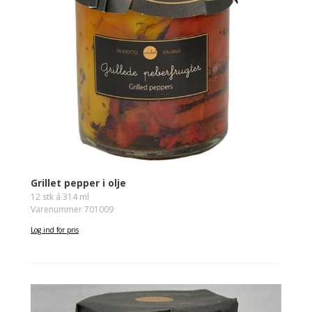
Grillet pepper i olje
12 stk á 314 ml
Varenummer 701009
Log ind for pris