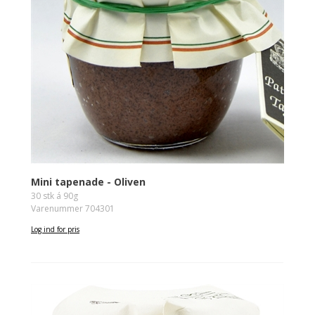
Mini tapenade - Oliven
30 stk á 90g
Varenummer 704301
Log ind for pris