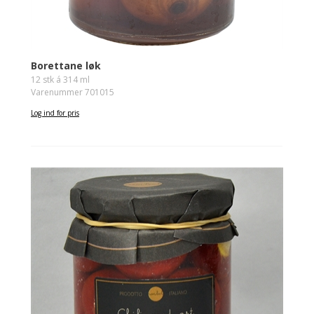
Borettane løk
12 stk á 314 ml
Varenummer 701015
Log ind for pris