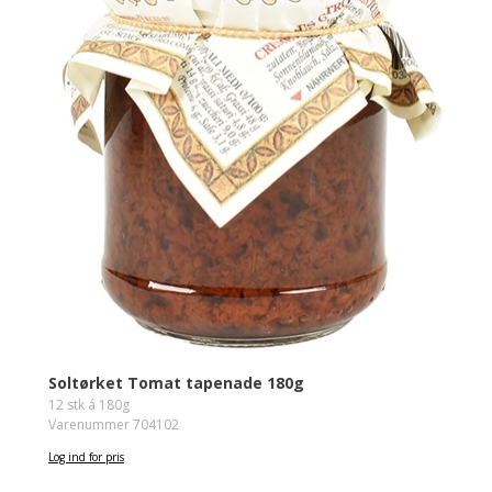
Soltørket Tomat tapenade 180g
12 stk á 180g
Varenummer 704102
Log ind for pris