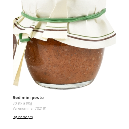
Rød mini pesto
30 stk á 90g
Varenummer 702191
Log ind for pris