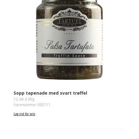
Sopp tapenade med svart trøffel
12 stk á 90g
Varenummer 692111
Log ind for pris