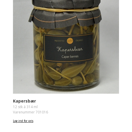
Kapersbær
12 stk á 314 ml
Varenummer 701016
Log ind for pris