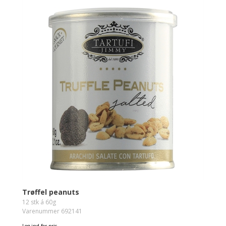
Trøffel peanuts
12 stk á 60g
Varenummer 692141
Log ind for pris