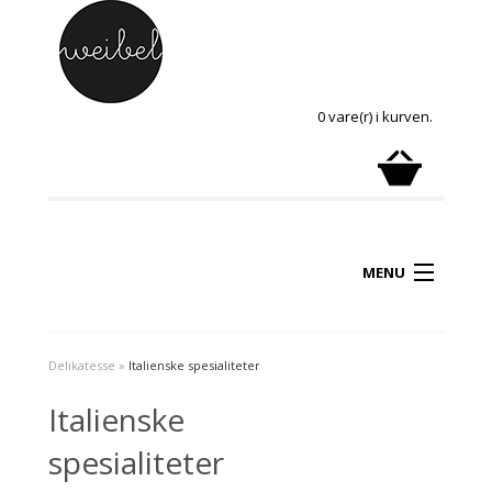
0 vare(r) i kurven.
MENU
Delikatesse
»
Italienske spesialiteter
Italienske
spesialiteter