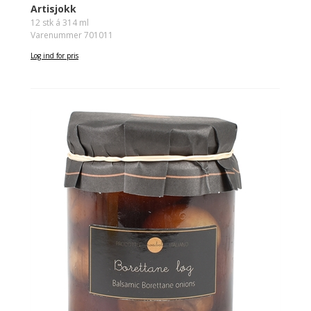
Artisjokk
12 stk á 314 ml
Varenummer 701011
Log ind for pris