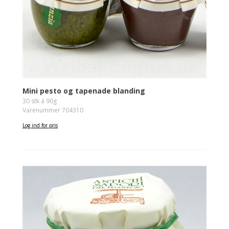
Mini pesto og tapenade blanding
30 stk á 90g
Varenummer 704310
Log ind for pris