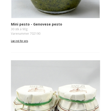
Mini pesto - Genovese pesto
30 stk á 90g
Varenummer 702190
Log ind for pris