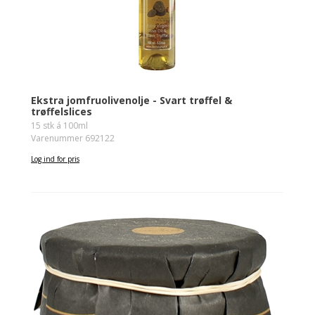
Ekstra jomfruolivenolje - Svart trøffel &
trøffelslices
15 stk á 100ml
Varenummer 692122
Log ind for pris