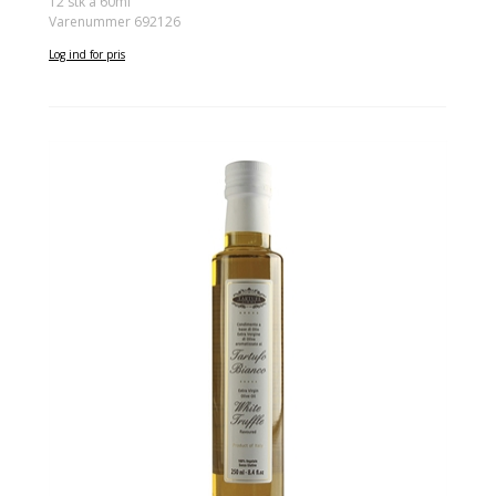
12 stk á 60ml
Varenummer 692126
Log ind for pris