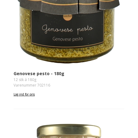
Genovese pesto - 180g
12 stk á 180g
Varenummer 702116
Log ind for pris