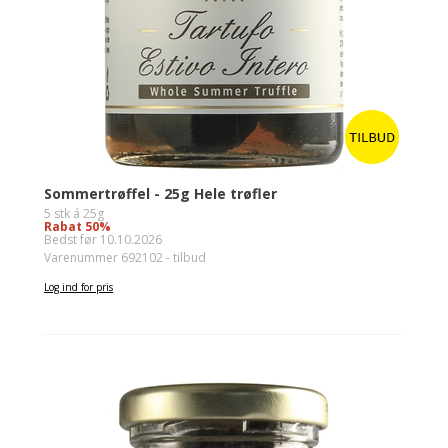
Sommertrøffel - 25g Hele trøfler
5 stk á 25g
Rabat 50%
Bedst før 10.10.2026
Varenummer 692102 - tilbud
Log ind for pris