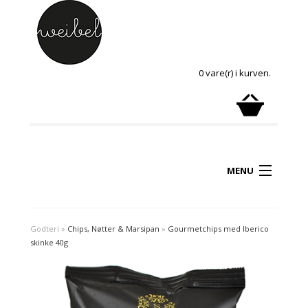
0 vare(r) i kurven.
MENU
Godteri
»
Chips, Nøtter & Marsipan
»
Gourmetchips med Iberico
skinke 40g