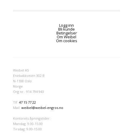
Logg inn
Bli kunde
Betingelser
Om Weibel
Om cookies
Weibel AS
Enebakkveien 302 B
N-1188 Oslo
Norge
Org nr.: 914 794 943
Tlf:
47 15 77 22
Mail:
weibel@weibel-engros.no
Kontorets åpningstider:
Mandag: 9.00-15.00
Tirsdag: 9.00-15.00