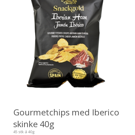
Gourmetchips med Iberico
skinke 40g
45 stk á 40g