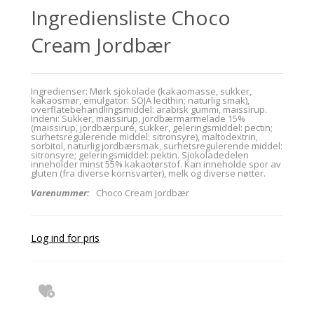
Ingrediensliste Choco
Cream Jordbær
Ingredienser: Mørk sjokolade (kakaomasse, sukker,
kakaosmør, emulgator: SOJA lecithin; naturlig smak),
overflatebehandlingsmiddel: arabisk gummi, maissirup.
Indeni: Sukker, maissirup, jordbærmarmelade 15%
(maissirup, jordbærpuré, sukker, geleringsmiddel: pectin;
surhetsregulerende middel: sitronsyre), maltodextrin,
sorbitol, naturlig jordbærsmak, surhetsregulerende middel:
sitronsyre; geleringsmiddel: pektin. Sjokoladedelen
inneholder minst 55% kakaotørstof. Kan inneholde spor av
gluten (fra diverse kornsvarter), melk og diverse nøtter.
Varenummer:
Choco Cream Jordbær
Log ind for pris