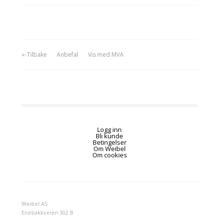
«-Tilbake
Anbefal
Vis med MVA
Logg inn
Bli kunde
Betingelser
Om Weibel
Om cookies
Weibel AS
Enebakkveien 302 B