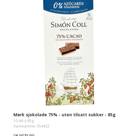
Mørk sjokolade 75% - uten tilsatt sukker - 85g
10 stk á 85g
Varenummer 354432
Log ind for pris