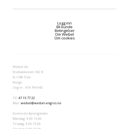
Logg inn
Bli kunde
Betingelser
Om Weibel
Om cookies
Weibel AS
Enebakkveien 302 B
N-1188 Oslo
Norge
Org nr.: 914 794 943
Tlf:
47 15 77 22
Mail:
weibel@weibel-engros.no
Kontorets åpningstider:
Mandag: 9.00-15.00
Tirsdag: 9.00-15.00
Onsdag: 9.00-15.00