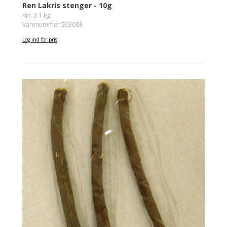
Ren Lakris stenger - 10g
Krt. á 1 kg
Varenummer 503003
Log ind for pris