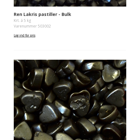
Ren Lakris pastiller - Bulk
Krt. á 5 kg
Varenummer 503002
Log ind for pris