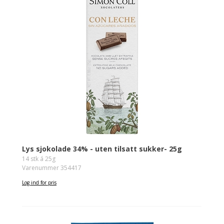
Lys sjokolade 34% - uten tilsatt sukker- 25g
14 stk á 25g
Varenummer 354417
Log ind for pris