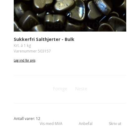
Sukkerfri Salthjerter - Bulk
Krt. á 1 kg
Varenummer 503157
Log ind for pris
Forrige
Neste
Antall varer: 12
Vis med MVA
Anbefal
Skriv ut