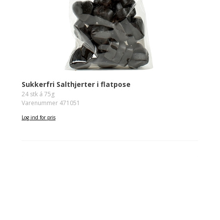
Sukkerfri Salthjerter i flatpose
24 stk á 75g
Varenummer 471051
Log ind for pris