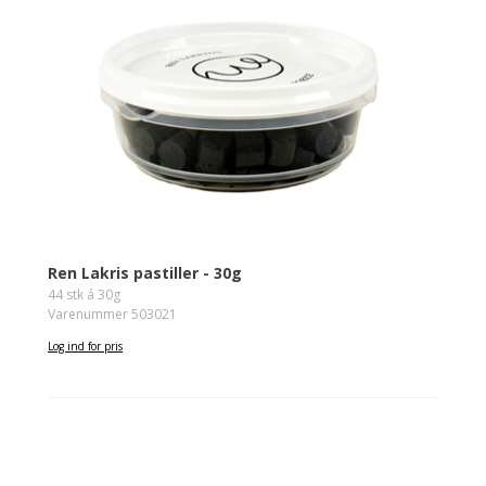
Ren Lakris pastiller - 30g
44 stk á 30g
Varenummer 503021
Log ind for pris