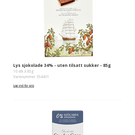
Lys sjokolade 34% - uten tilsatt sukker - 85g
10 stk á 85g
Varenummer 354431
Log ind for pris