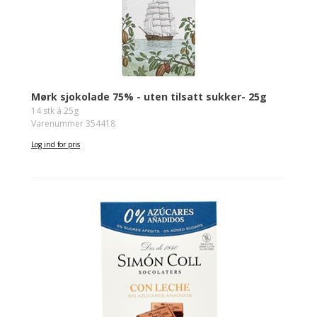
Mørk sjokolade 75% - uten tilsatt sukker- 25g
14 stk á 25g
Varenummer 354418
Log ind for pris