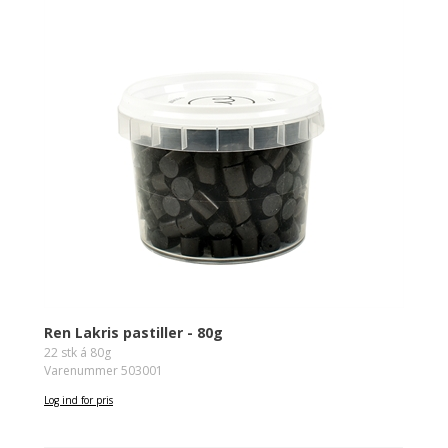
Ren Lakris pastiller - 80g
22 stk á 80g
Varenummer 503001
Log ind for pris