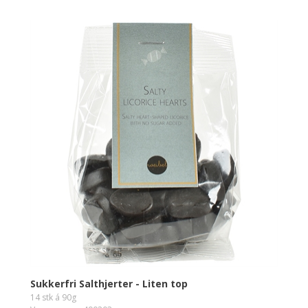
Sukkerfri Salthjerter - Liten top
14 stk á 90g